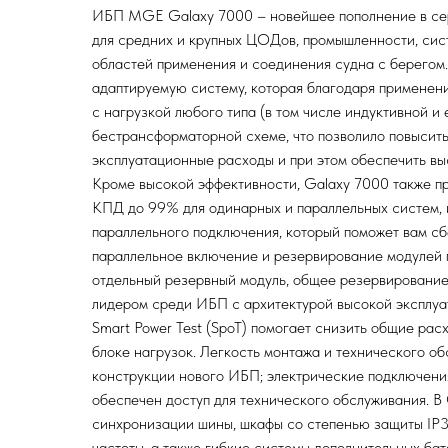
ИБП MGE Galaxy 7000 – новейшее пополнение в се
для средних и крупных ЦОДов, промышленности, сис
областей применения и соединения судна с берегом
адаптируемую систему, которая благодаря применен
с нагрузкой любого типа (в том числе индуктивной 
бестрансформаторной схеме, что позволило повысит
эксплуатационные расходы и при этом обеспечить вы
Кроме высокой эффективности, Galaxy 7000 также п
КПД до 99% для одинарных и параллельных систем, и
параллельного подключения, который поможет вам сб
параллельное включение и резервирование модулей п
отдельный резервный модуль, общее резервирование
лидером среди ИБП с архитектурой высокой эксплуат
Smart Power Test (SpoT) помогает снизить общие рас
блоке нагрузок. Легкость монтажа и технического о
конструкции нового ИБП; электрические подключения
обеспечен доступ для технического обслуживания. В
синхронизации шины, шкафы со степенью защиты IP32
частоты, а также гибкие системы дополнительных ба