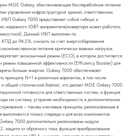
рии MGE Galaxy, обеспечивающее бесперебойное питание
тем управления инфраструктурой зданий, ответственных
. ИБП Galaxy 7000 представляет собой гибкую и
ию надежного IGBT-выпрямителя/инвертора может работать
и емкостной). Данный ИБП выполнен по
ь КПД до 94,5%, снизить за счет энергосбережения
сококачественное питание критически важных нагрузок.
редлагает экономичный режим (ECO), в котором достигается
 режим повышенной эффективности (Efficiency Booster) для
еречь больше энергии. Galaxy 7000 обеспечивает
о принципу N+1 в различных вариантах, в том числе:
 и общий статический байпас, что делает MGE Galaxy 7000
ационной готовности для ответственных систем, а функция
ходы на систему, устраняя необходимость в дополнительном
бслуживания – таковы ключевые принципы, реализованные в
 выполняются только спереди и для всех компонентов
 Galaxy 7000 дополнительно реализованы модули
, защита от обратного тока, функция преобразования
тарей, включая VRLA- и никель-кадмиевые аккумуляторы,