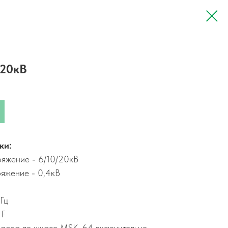
/20кВ
ки:
яжение - 6/10/20кВ
яжение - 0,4кВ
Гц
 F
ласса по шкале MSK-64 включительно