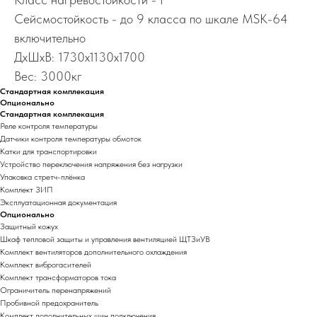
Сейсмостойкость - до 9 класса по шкале MSK-64
включительно
ДхШхВ: 1730х1130х1700
Вес: 3000кг
Стандартная комплекация
Опционально
Стандартная комплекация
Реле контроля температуры
Датчики контроля температуры обмоток
Катки для транспортировки
Устройство переключения напряжения без нагрузки
Упаковка стретч-плёнка
Комплект ЗИП
Эксплуатационная документация
Опционально
Защитный кожух
Шкаф тепловой защиты и управления вентиляцией ЩТЗиУВ
Комплект вентиляторов дополнительного охлаждения
Комплект виброгасителей
Комплект трансформаторов тока
Ограничитель перенапряжений
Пробивной предохранитель
Комплект дополнительных шин подключения