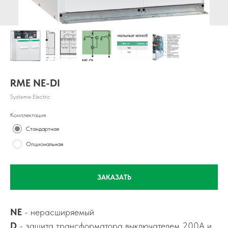
RME NE-DI
Systeme Electric
Комплектация
Стандартная
Опциональная
ЗАКАЗАТЬ
NE
- нерасширяемый
D
- защита трансформатора выключателем 200А и