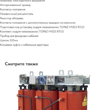
Указатель тока короткого замыкания
Моторизованный привод
Контакты положения
Независимый расцепитель
Резистор обогрева
Контакты положения c дополнительным выводом на клеммник
Подготовка под установку модуля телемеханики TOPAZ HVD3 RTU5
Комплект модуля телемеханики TOPAZ HVD3 RTU5
Прибор для фазировки кабелей
Цоколь 520мм
Концевые муфты и кабельные адаптеры
Смотрите также