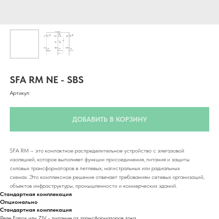
SFA RM NE - SBS
Артикул:
ДОБАВИТЬ В КОРЗИНУ
SFA RM – это компактное распределительное устройство с элегазовой
изоляцией, которое выполняет функции присоединения, питания и защиты
силовых трансформаторов в петлевых, магистральных или радиальных
схемах. Это комплексное решение отвечает требованиям сетевых организаций,
объектов инфраструктуры, промышленности и коммерческих зданий.
Стандартная комплекация
Опционально
Стандартная комплекация
Реле Fanox или ZIV - питание от трансформаторов тока