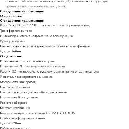
отвечает требованиям сетевых организаций, объектов инфраструктуры,
промышленности и коммерческих зданий.
Стандартная комплектация
Опционально
Стандартная комплектация
Реле FS-R210 или NZ7011 - питание от трансформаторов тока
Трансформаторы тока
Индикаторы наличия напряжения на всех функциях
Ручка управления
Крепеж однофазного или трехфазного кабеля на всех функциях
Цоколь 260мм
Опционально
Исполнение RE - расширение в право
Исполнение DE - расширение в обе стороны
Реле IKI 35 - интерфейс на русском языке, питание от датчиков тока
Указатель тока короткого замыкания
Моторизованный привод
Контакты положения
Контакт сигнализации аварийного отключения
Независимый расцепитель
Резистор обогрева
Контакты положения
Комплект модуля телемеханики TOPAZ HVD3 RTU5
Прибор для фазировки кабелей
Цоколь 520мм
Кабельные адаптеры